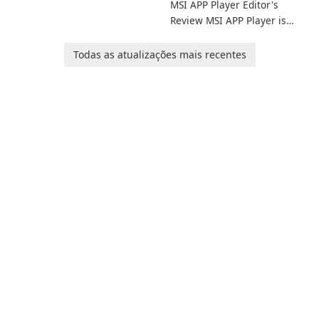
MSI APP Player Editor's
facilidade usando o Calibre.
Review MSI APP Player is
MSI’s Windows Android
emulator built atop the
Todas as atualizações mais recentes
BlueStacks engine and tuned
for MSI hardware.