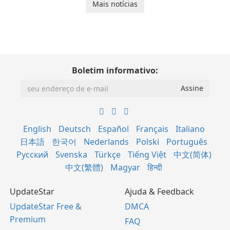
Mais notícias
Boletim informativo:
English
Deutsch
Español
Français
Italiano
日本語
한국어
Nederlands
Polski
Português
Русский
Svenska
Türkçe
Tiếng Việt
中文(简体)
中文(繁體)
Magyar
हिन्दी
UpdateStar
Ajuda & Feedback
UpdateStar Free &
DMCA
Premium
FAQ