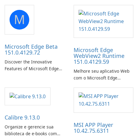
launch from any USB or
portable media on any
M
computer running Microsoft
Windows.
Microsoft Edge Beta
Microsoft Edge
151.0.4129.72
WebView2 Runtime
151.0.4129.59
Discover the Innovative
Features of Microsoft Edge
Melhore seu aplicativo Web
Beta: The Future of Web
com o Microsoft Edge
Browsing Microsoft Edge
WebView2 Runtime!
Beta, developed by Microsoft
Corporation, is shaping the
landscape of modern web
browsers with its cutting-
edge features and seamless
Calibre 9.13.0
user …
MSI APP Player
Organize e gerencie sua
10.42.75.6311
biblioteca de e-books com